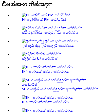
විශේෂාංග නිෂ්පාදන
FP ශ්‍රේණියේ PM මෝටර්ස්
ස්ථිර චුම්බක සමමුහුර්ත මෝටරය
ඉස්කුරුප්පු ඉම්පෙලර් පොම්පය
ස්ලිප් රින්ග් මෝටර්ස්
IE5 කාර්යක්ෂමතා මෝටරය
SCZ ශ්‍රේණියේ සමමුහුර්ත අකමැත්ත මෝටර්ස්
IE4 කාර්යක්ෂමතා මෝටරය