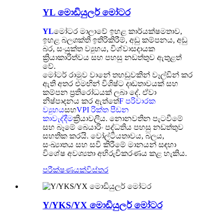
YL මොඩියුලර් මෝටර
YL
මෝටර මාලාවේ ඉහළ කාර්යක්ෂමතාව,
ඉහළ බලශක්ති ඉතිරිකිරීම්, අඩු කම්පනය, අඩු
බර, සංයුක්ත ව්‍යුහය, විශ්වාසදායක
ක්‍රියාකාරිත්වය සහ පහසු නඩත්තුව ඇතුළත්
වේ.
මෝටර් රාමුව වානේ තහඩුවකින් වෑල්ඩින් කර
ඇති අතර එමඟින් විශිෂ්ට දෘඩතාවයක් සහ
කම්පන ප්‍රතිරෝධයක් ලබා දේ. ඒවා
නිෂ්පාදනය කර ඇත්තේ
F පරිවාරක
ව්‍යුහය
සහ
VPI රික්ත පීඩන
කාවැද්දීම
ක්‍රියාවලිය. නොනවතින පැටවීමේ
සහ බෑමේ බෙයාරිං පද්ධතිය පහසු නඩත්තුව
සහතික කරයි. වෝල්ටීයතාවය, බලය,
සංඛ්‍යාතය සහ සවි කිරීමේ මානයන් සඳහා
විශේෂ අවශ්‍යතා අභිරුචිකරණය කළ හැකිය.
පරීක්ෂණයක්
විස්තර
Y/YKS/YX මොඩියුලර් මෝටර