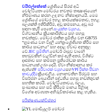
වයිඑල්කේකේ
ශ්‍රේණියේ සිරස් අධි
වෝල්ටීයතා මෝටරය නවතම තාක්‍ෂණයෙන්
නිර්මාණය කරන ලද නව නිෂ්පාදනයයි. මෙම
ශ්‍රේණියේ මෝටර ඉහළ කාර්යක්ෂමතාව, ඉහළ
බලශක්ති ඉතිරිකිරීම්, අඩු කම්පනය, අඩු බර
සඳහා කැපී පෙනේ.
සංයුක්ත ව්‍යුහය
,
විශ්වාසනීය ක්‍රියාකාරිත්වය සහ පහසු
නඩත්තුව. මෝටර ජාතික ප්‍රමිතිය වන GB755
“භ්‍රමණය වන විදුලි යන්ත්‍ර-ශ්‍රේණිගත කිරීම සහ
කාර්ය සාධනය” සහ අදාළ ඒවාට අනුකූල
වේ.
IEC ප්‍රමිතීන්.
මෝටර් රාමුව වානේ
තහඩුවකින් වෑල්ඩින් කර ඇති අතර, විශිෂ්ට
දෘඪතාව සහ කම්පන ප්‍රතිරෝධක කාර්ය
සාධනයක් ලබා දෙයි. ඒවා නිෂ්පාදනය කර
ඇත්තේ
F පරිවාරක ව්‍යුහය
සහ
VPI රික්ත පීඩන
කාවැද්දීම
ක්‍රියාවලිය. නොනවතින පිරවුම් සහ
විසර්ජන බෙයාරින් පද්ධතිය පහසු නඩත්තුවක්
සහතික කරයි. වෝල්ටීයතාවය, බලය,
සංඛ්‍යාතය සහ සවි කිරීමේ මානය පිළිබඳ
විශේෂ අවශ්‍යතා අභිරුචිකරණය කළ හැකිය.
පරීක්ෂණයක්
විස්තර