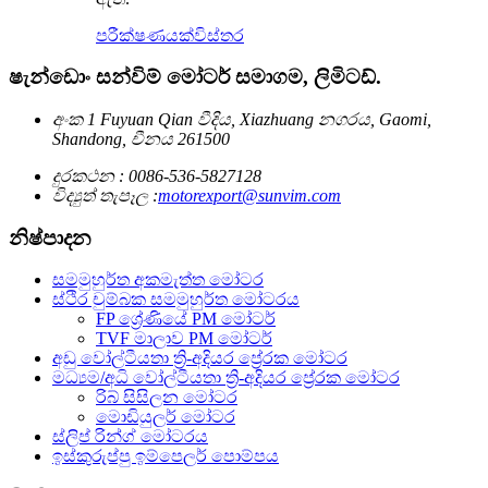
පරීක්ෂණයක්
විස්තර
ෂැන්ඩොං සන්විම් මෝටර් සමාගම, ලිමිටඩ්.
අංක 1 Fuyuan Qian වීදිය, Xiazhuang නගරය, Gaomi,
Shandong, චීනය 261500
දුරකථන : 0086-536-5827128
විද්‍යුත් තැපෑල :
motorexport@sunvim.com
නිෂ්පාදන
සමමුහුර්ත අකමැත්ත මෝටර
ස්ථිර චුම්බක සමමුහුර්ත මෝටරය
FP ශ්‍රේණියේ PM මෝටර්
TVF මාලාව PM මෝටර්
අඩු වෝල්ටීයතා ත්‍රි-අදියර ප්‍රේරක මෝටර
මධ්‍යම/අධි වෝල්ටීයතා ත්‍රි-අදියර ප්‍රේරක මෝටර
රිබ් සිසිලන මෝටර
මොඩියුලර් මෝටර
ස්ලිප් රින්ග් මෝටරය
ඉස්කුරුප්පු ඉම්පෙලර් පොම්පය