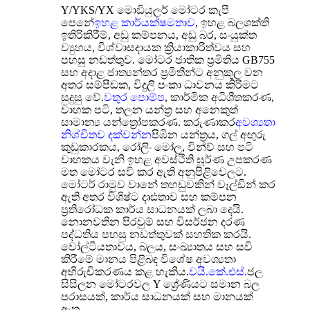
Y/YKS/YX මොඩියුලර් මෝටර කැපී
පෙනේ
ඉහළ කාර්යක්ෂමතාව
, ඉහළ බලශක්ති
ඉතිරිකිරීම්, අඩු කම්පනය, අඩු බර, සංයුක්ත
ව්‍යුහය, විශ්වාසදායක ක්‍රියාකාරිත්වය සහ
පහසු නඩත්තුව. මෝටර ජාතික ප්‍රමිතිය GB755
සහ අදාළ ජාත්‍යන්තර ප්‍රමිතීන්ට අනුකූල වන
අතර සම්පීඩක, විදුලි පංකා ධාවනය කිරීමට
සුදුසු වේ.
වතුර පොම්ප
, කාර්මික අධිශීතකරණ,
වාහක පටි, තලන යන්ත්‍ර සහ අනෙකුත්
සාමාන්‍ය යන්ත්‍රෝපකරණ. කරුණාකර
අවශ්‍යතා
නිශ්චිතව දක්වන්න
පිඹින යන්ත්‍රය, ගල් අඟුරු
කුඩුකාරකය, රෝලිං මෝල, වින්ච් සහ පටි
වාහකය වැනි ඉහළ අවස්ථිති ඝූර්ණ උපකරණ
මත මෝටර සවි කර ඇති අනුපිළිවෙලට.
මෝටර් රාමුව වානේ තහඩුවකින් වෑල්ඩින් කර
ඇති අතර විශිෂ්ට දෘඪතාව සහ කම්පන
ප්‍රතිරෝධක කාර්ය සාධනයක් ලබා දෙයි.
නොනවතින පිරවුම් සහ විසර්ජන දරණ
පද්ධතිය පහසු නඩත්තුවක් සහතික කරයි.
වෝල්ටීයතාවය, බලය, සංඛ්‍යාතය සහ සවි
කිරීමේ මානය පිළිබඳ විශේෂ අවශ්‍යතා
අභිරුචිකරණය කළ හැකිය.
වයි.කේ.එස්.
ජල
සිසිලන මෝටරවල Y ශ්‍රේණියට සමාන බල
පරාසයක්, කාර්ය සාධනයක් සහ මානයක්
ඇත.