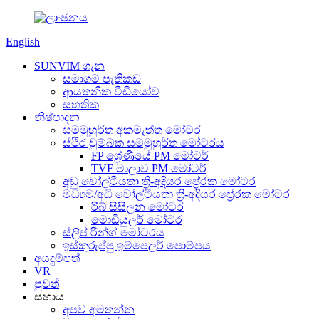
English
SUNVIM ගැන
සමාගම් පැතිකඩ
ආයතනික වීඩියෝව
සහතික
නිෂ්පාදන
සමමුහුර්ත අකමැත්ත මෝටර
ස්ථිර චුම්බක සමමුහුර්ත මෝටරය
FP ශ්‍රේණියේ PM මෝටර්
TVF මාලාව PM මෝටර්
අඩු වෝල්ටීයතා ත්‍රි-අදියර ප්‍රේරක මෝටර
මධ්‍යම/අධි වෝල්ටීයතා ත්‍රි-අදියර ප්‍රේරක මෝටර
රිබ් සිසිලන මෝටර
මොඩියුලර් මෝටර
ස්ලිප් රින්ග් මෝටරය
ඉස්කුරුප්පු ඉම්පෙලර් පොම්පය
අයදුම්පත්
VR
පුවත්
සහාය
අපව අමතන්න