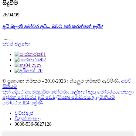
සිදුවීම්
26/04/09
අධි බලැති මෝටර අධි... බවට පත් කරන්නේ ඇයි?
......
තවත් බලන්න+
© ප්‍රකාශන හිමිකම - 2010-2023 : සියලුම හිමිකම් ඇවිරිණි.
අඩවි
සිතියම
තුන් අදියර අසමමුහුර්ත මෝටරය
,
ලේනුන් කූඩු මෝටරය
,
තෙකලා
ප්‍රේරක මෝටරය
,
අධි වෝල්ටීයතා මෝටරය
,
ඇලුමිනියම්
මෝටරය
,
IE4 ශ්‍රේණි
වට්ස්ඇප්
විද්‍යුත් තැපෑල
0086-536-5827128