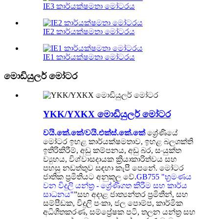
IE3 කාර්යක්ෂමතා මෝටරය
IE2 කාර්යක්ෂමතා මෝටරය
IE1 කාර්යක්ෂමතා මෝටරය
මොඩියුලර් මෝටර
YKK/YXKX මොඩියුලර් මෝටර
වයි.කේ.කේ/වයි.එක්ස්.කේ.කේ
ශ්‍රේණියේ
මෝටර ඉහළ කාර්යක්ෂමතාව, ඉහළ බලශක්ති
ඉතිරිකිරීම්, අඩු කම්පනය, අඩු බර, සංයුක්ත
ව්‍යුහය, විශ්වාසදායක ක්‍රියාකාරිත්වය සහ
පහසු නඩත්තුව සඳහා කැපී පෙනේ. මෝටර
ජාතික ප්‍රමිතියට අනුකූල වේ.
GB755 "භ්‍රමණය
වන විදුලි යන්ත්‍ර - ශ්‍රේණිගත කිරීම සහ කාර්ය
සාධනය"
”සහ අදාළ ජාත්‍යන්තර ප්‍රමිතීන්, සහ
සම්පීඩක, විදුලි පංකා, ජල පොම්ප, කාර්මික
අධිශීතකරණ, සම්ප්‍රේෂක පටි, තලන යන්ත්‍ර සහ