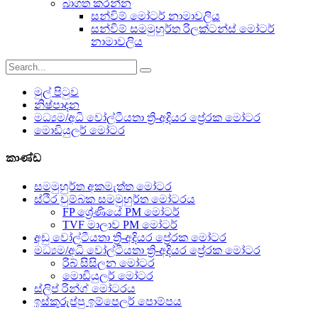
බාගත කරන්න
සන්විම් මෝටර් නාමාවලිය
සන්විම් සමමුහුර්ත රිලක්ටන්ස් මෝටර්
නාමාවලිය
මුල් පිටුව
නිෂ්පාදන
මධ්‍යම/අධි වෝල්ටීයතා ත්‍රි-අදියර ප්‍රේරක මෝටර
මොඩියුලර් මෝටර
කාණ්ඩ
සමමුහුර්ත අකමැත්ත මෝටර
ස්ථිර චුම්බක සමමුහුර්ත මෝටරය
FP ශ්‍රේණියේ PM මෝටර්
TVF මාලාව PM මෝටර්
අඩු වෝල්ටීයතා ත්‍රි-අදියර ප්‍රේරක මෝටර
මධ්‍යම/අධි වෝල්ටීයතා ත්‍රි-අදියර ප්‍රේරක මෝටර
රිබ් සිසිලන මෝටර
මොඩියුලර් මෝටර
ස්ලිප් රින්ග් මෝටරය
ඉස්කුරුප්පු ඉම්පෙලර් පොම්පය