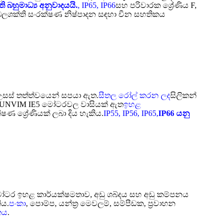
ි බහුමාධ්‍ය අනුවාදයයි.
, IP65, IP66
සහ පරිවාරක ශ්‍රේණිය F,
 බලශක්ති සංරක්ෂණ නිෂ්පාදන සඳහා චීන සහතිකය
 උසස් තත්ත්වයෙන් සපයා ඇත.
සීතල රෝල් කරන ලද
සිලිකන්
ය. SUNVIM IE5 මෝටරවල වාසියක් ඇත
ඉහළ
 ශ්‍රේණියක් ලබා දිය හැකිය.
IP55, IP56, IP65,
IP66 යනු
. මෝටර ඉහළ කාර්යක්ෂමතාව, අඩු ශබ්දය සහ අඩු කම්පනය
ිය.
පංකා
, පොම්ප, යන්ත්‍ර මෙවලම්, සම්පීඩක, ප්‍රවාහන
තය
.