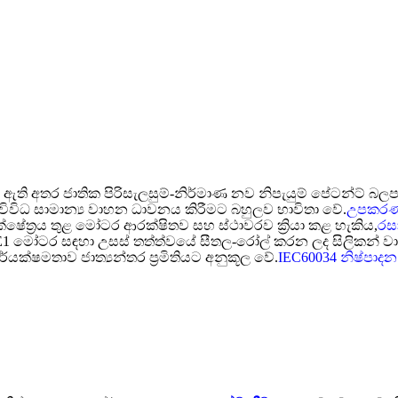
ඇති අතර ජාතික පිරිසැලසුම්-නිර්මාණ නව නිපැයුම් පේටන්ට් බල
 විවිධ සාමාන්‍ය වාහන ධාවනය කිරීමට බහුලව භාවිතා වේ.
උපකර
ක්ෂේත්‍රය තුළ මෝටර ආරක්ෂිතව සහ ස්ථාවරව ක්‍රියා කළ හැකිය,
රස
 IE1 මෝටර සඳහා උසස් තත්ත්වයේ සීතල-රෝල් කරන ලද සිලිකන්
්යක්ෂමතාව ජාත්‍යන්තර ප්‍රමිතියට අනුකූල වේ.
IEC60034 නිෂ්පාදන