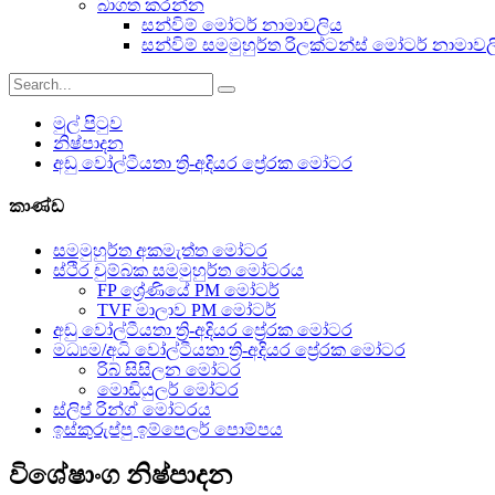
බාගත කරන්න
සන්විම් මෝටර් නාමාවලිය
සන්විම් සමමුහුර්ත රිලක්ටන්ස් මෝටර් නාමාව
මුල් පිටුව
නිෂ්පාදන
අඩු වෝල්ටීයතා ත්‍රි-අදියර ප්‍රේරක මෝටර
කාණ්ඩ
සමමුහුර්ත අකමැත්ත මෝටර
ස්ථිර චුම්බක සමමුහුර්ත මෝටරය
FP ශ්‍රේණියේ PM මෝටර්
TVF මාලාව PM මෝටර්
අඩු වෝල්ටීයතා ත්‍රි-අදියර ප්‍රේරක මෝටර
මධ්‍යම/අධි වෝල්ටීයතා ත්‍රි-අදියර ප්‍රේරක මෝටර
රිබ් සිසිලන මෝටර
මොඩියුලර් මෝටර
ස්ලිප් රින්ග් මෝටරය
ඉස්කුරුප්පු ඉම්පෙලර් පොම්පය
විශේෂාංග නිෂ්පාදන