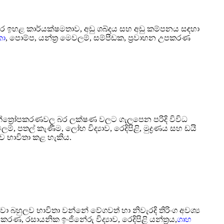
මෝටර ඉහළ කාර්යක්ෂමතාව, අඩු ශබ්දය සහ අඩු කම්පනය සඳහා
කා
, පොම්ප, යන්ත්‍ර මෙවලම්, සම්පීඩක, ප්‍රවාහන උපකරණ
ත්‍රෝපකරණවල බර ලක්ෂණ වලට ගැලපෙන පරිදි විවිධ
පතල් කැණීම, ලෝහ විද්‍යාව, රෙදිපිළි, මුද්‍රණය සහ ඩයි
ව භාවිතා කළ හැකිය.
වා බහුලව භාවිතා වන්නේ වේගවත් හා නිවැරදි තිරිංග අවශ්‍ය
කරණ, රසායනික ඉංජිනේරු විද්‍යාව, රෙදිපිළි යන්ත්‍රය,
ගෘහ