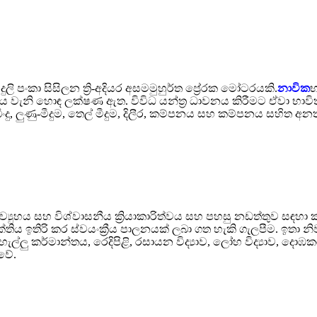
ි පංකා සිසිලන ත්‍රි-අදියර අසමමුහුර්ත ප්‍රේරක මෝටරයකි.
නාවික
භ
ත්වය වැනි හොඳ ලක්ෂණ ඇත. විවිධ යන්ත්‍ර ධාවනය කිරීමට ඒවා භාව
ිනි බිංදු, ලුණු-මීදුම, තෙල් මීදුම, දිලීර, කම්පනය සහ කම්පනය සහි
ව්‍යුහය සහ විශ්වාසනීය ක්‍රියාකාරිත්වය සහ පහසු නඩත්තුව සඳහා ක
්තිය ඉතිරි කර ස්වයංක්‍රීය පාලනයක් ලබා ගත හැකි ගැලපීම. ඉතා න
ැහැල්ලු කර්මාන්තය, රෙදිපිළි, රසායන විද්‍යාව, ලෝහ විද්‍යාව, දො
 වේ.