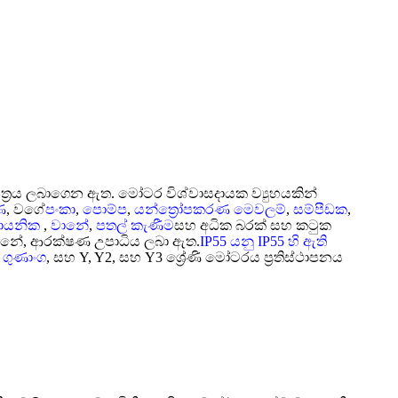
පත්‍රය ලබාගෙන ඇත. මෝටර විශ්වාසදායක ව්‍යුහයකින්
ණ
, වගේ
පංකා
,
පොම්ප
,
යන්ත්‍රෝපකරණ මෙවලම්
,
සම්පීඩක
,
ායනික
,
වානේ
,
පතල් කැණීම
සහ අධික බරක් සහ කටුක
 වානේ, ආරක්ෂණ උපාධිය ලබා ඇත.
IP55 යනු IP55 හි ඇති
 ගුණාංග
, සහ Y, Y2, සහ Y3 ශ්‍රේණි මෝටරය ප්‍රතිස්ථාපනය