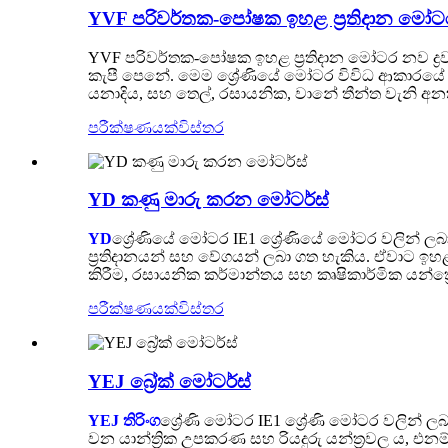
YVF පරිවර්තක-පෝෂක ඉහළ ප්‍රතිදාන මෝට
YVF පරිවර්තක-පෝෂක ඉහළ ප්‍රතිදාන මෝටර නව ද්‍රව
කැපී පෙනේ. මෙම ශ්‍රේණියේ මෝටර විවිධ ආකාරයේ 
යනාදිය, සහ තෙල්, රසායනික, වානේ තීන්ත වැනි අනත
පරීක්ෂණයක්
විස්තර
YD කණු මාරු කරන මෝටර්ස්
YD
ශ්‍රේණියේ මෝටර IE1 ශ්‍රේණියේ මෝටර වලින් ලබ
ප්‍රතිදානයන් සහ වේගයන් ලබා ගත හැකිය. ඒවාට ඉහළ
කිරීම, රසායනික කර්මාන්තය සහ කෘෂිකාර්මික යන්
පරීක්ෂණයක්
විස්තර
YEJ බ්‍රේක් මෝටර්ස්
YEJ තිරිංග
ශ්‍රේණි මෝටර IE1 ශ්‍රේණි මෝටර වලින්
වන යාන්ත්‍රික උපකරණ සහ රියදුරු යන්ත්‍රවල ය, එනම් ප