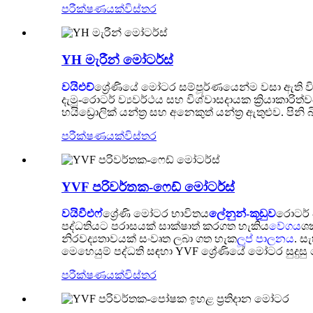
පරීක්ෂණයක්
විස්තර
YH මැරීන් මෝටර්ස්
වයිඑච්
ශ්‍රේණියේ මෝටර සම්පූර්ණයෙන්ම වසා ඇති විදුල
දැමූ-රොටර් ව්‍යවර්ථය සහ විශ්වාසදායක ක්‍රියාකාරි
හයිඩ්‍රොලික් යන්ත්‍ර සහ අනෙකුත් යන්ත්‍ර ඇතුළුව. ප
පරීක්ෂණයක්
විස්තර
YVF පරිවර්තක-ෆෙඩ් මෝටර්ස්
වයිවීඑෆ්
ශ්‍රේණි මෝටර භාවිතය
ලේනුන්-කූඩුව
රොටර් 
පද්ධතියට පරාසයක් සාක්ෂාත් කරගත හැකිය
වේගය
ශක
නිරවද්‍යතාවයක් සංවෘත ලබා ගත හැක
ලූප් පාලනය
. ස
මෙහෙයුම් පද්ධති සඳහා YVF ශ්‍රේණියේ මෝටර සුදුසු
පරීක්ෂණයක්
විස්තර