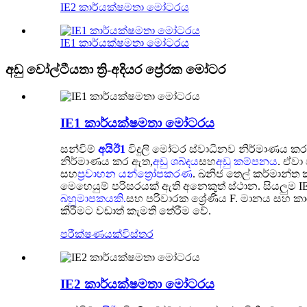
IE2 කාර්යක්ෂමතා මෝටරය
IE1 කාර්යක්ෂමතා මෝටරය
අඩු වෝල්ටීයතා ත්‍රි-අදියර ප්‍රේරක මෝටර
IE1 කාර්යක්ෂමතා මෝටරය
සන්විම්
අයිඊ1
විදුලි මෝටර ස්වාධීනව නිර්මාණය කර 
නිර්මාණය කර ඇත,
අඩු ශබ්දය
සහ
අඩු කම්පනය
. ඒවා
සහ
ප්‍රවාහන යන්ත්‍රෝපකරණ
. ඛනිජ තෙල් කර්මාන්ත 
මෙහෙයුම් පරිසරයක් ඇති අනෙකුත් ස්ථාන. සියලුම
බහුමාපකයකි.
සහ පරිවාරක ශ්‍රේණිය F. මානය සහ කාර
කිරීමට වඩාත් කැමති තේරීම වේ.
පරීක්ෂණයක්
විස්තර
IE2 කාර්යක්ෂමතා මෝටරය