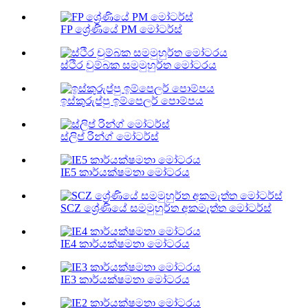
FP ශ්‍රේණියේ PM මෝටර්ස්
ස්ථිර චුම්බක සමමුහුර්ත මෝටරය
ඉස්කුරුප්පු ඉම්පෙලර් පොම්පය
ස්ලිප් රින්ග් මෝටර්ස්
IE5 කාර්යක්ෂමතා මෝටරය
SCZ ශ්‍රේණියේ සමමුහුර්ත අකමැත්ත මෝටර්ස්
IE4 කාර්යක්ෂමතා මෝටරය
IE3 කාර්යක්ෂමතා මෝටරය