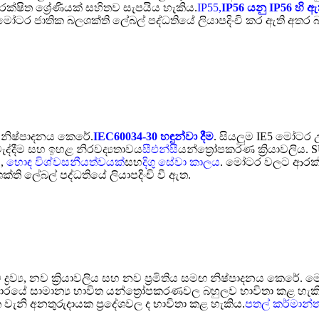
ක්ෂිත ශ්‍රේණියක් සහිතව සැපයිය හැකිය.
IP55,
IP56 යනු IP56 හි ඇත
මෝටර ජාතික බලශක්ති ලේබල් පද්ධතියේ ලියාපදිංචි කර ඇති අතර
ුව නිෂ්පාදනය කෙරේ.
IEC60034-30 හඳුන්වා දීම
. සියලුම IE5 මෝටර
වැද්දීම සහ ඉහළ නිරවද්‍යතාවය
සීඑන්සී
යන්ත්‍රෝපකරණ ක්‍රියාවලි
ය
,
හොඳ විශ්වසනීයත්වයක්
සහ
දිගු සේවා කාලය
. මෝටර වලට ආරක්ෂණ
ක්ති ලේබල් පද්ධතියේ ලියාපදිංචි වී ඇත.
‍රව්‍ය, නව ක්‍රියාවලිය සහ නව ප්‍රමිතිය සමඟ නිෂ්පාදනය කෙරේ
ාරයේ සාමාන්‍ය භාවිත යන්ත්‍රෝපකරණවල බහුලව භාවිතා කළ හැක
ැනි අනතුරුදායක ප්‍රදේශවල ද භාවිතා කළ හැකිය.
පතල් කර්මාන්