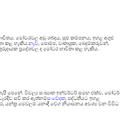
ාවිතය. මෝටරවල අඩු ශබ්දය, සුළු කම්පනය, ඉහළ අගුළු
ිතා කළ හැකිය.
නැව්
, පොම්ප, වාතාශ්‍රක, බෙදුම්කරුවන්,
ත අනතුරුදායක ප්‍රදේශවල ද මෝටර භාවිතා කළ හැකිය.
ැපී පෙනේ. විචල්‍ය සංඛ්‍යාත ඉන්වර්ටර් සමඟ එක්ව, මෝටර්
ිවැරදිව සවි කර ඇත්නම්
සංවේදක
, පද්ධතියට ඉහළ
ඹකර, යන්ත්‍ර මෙවලම් යනාදී වේග නියාමනය අවශ්‍ය වන විවිධ