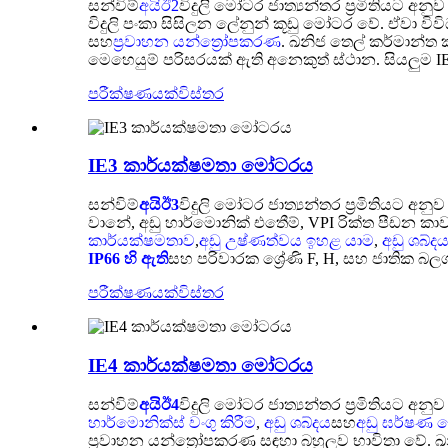
සන්විම්
අයිඊ2
විදුලි මෝටර ජාත්‍යන්තර ප්‍රමිතියට අන
විදුලි පංකා සිසිලන ලේනුන් කූඩු මෝටර වේ. ඒවා වි
සහ
ප්‍රවාහන යන්ත්‍රෝපකරණ
. ඛනිජ තෙල් කර්මාන්ත 
මෙහෙයුම් පරිසරයක් ඇති අනෙකුත් ස්ථාන. සියලුම I
පරීක්ෂණයක්
විස්තර
IE3 කාර්යක්ෂමතා මෝටරය
සන්විම්
අයිඊ3
විදුලි මෝටර ජාත්‍යන්තර ප්‍රමිතියට අන
වානේ, අඩු හාර්මොනික් එතීෙම්, VPI රික්ත පීඩන කා
කාර්යක්ෂමතාව
,
අඩු උෂ්ණත්වය ඉහළ යාම
,
අඩු ශබ්ද
IP66 හි ඇති
සහ පරිවාරක ශ්‍රේණි F, H, සහ ජාතික බලශ
පරීක්ෂණයක්
විස්තර
IE4 කාර්යක්ෂමතා මෝටරය
සන්විම්
අයිඊ4
විදුලි මෝටර ජාත්‍යන්තර ප්‍රමිතියට අන
හාර්මොනික්ස්
වංගු කිරීම
,
අඩු ශබ්දය
සහ
අඩු ඝර්ෂණ බෙ
ප්‍රවාහන යන්ත්‍රෝපකරණ සඳහා බහුලව භාවිතා වේ.