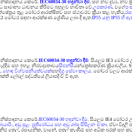
ුව නිෂ්පාදනය කෙරේ.
IEC60034-30 හඳුන්වා දීම
, සහ නව ද්‍රව්‍ය, නව
විධ සාමාන්‍ය ධාවනය කිරීමට බහුලව භාවිතා වේ.
උපකරණ
, වගේ
පං
ක්ෂේත්‍රය තුළ මෝටර ආරක්ෂිතව සහ ස්ථාවරව ක්‍රියා කළ හැකිය,
රස
E2 මෝටර සඳහා ආරක්ෂණ ශ්‍රේණිය ලබා දී ඇත.
IP55 යනු IP55 හි 
ුව නිෂ්පාදනය කෙරේ.
IEC60034-30 හඳුන්වා දීම
. සියලුම IE3 මෝටර
වැද්දීම සහ ඉහළ නිරවද්‍යතාවය
සීඑන්සී
යන්ත්‍රෝපකරණ ක්‍රියාවලි
ය
,
හොඳ විශ්වසනීයත්වයක්
සහ
දිගු සේවා කාලය
. මෝටර වලට ආරක්ෂණ
ක්ති ලේබල් පද්ධතියේ ලියාපදිංචි වී ඇත.
ුව නිෂ්පාදනය කෙරේ.
IEC60034-30 හඳුන්වා දීම
. සියලුම IE4 මෝටර උ
යාරිං, අඩු සුළං ප්‍රතිරෝධය සහ අඩු ශබ්ද සිසිලන පංකා
. ඒවා විදුල
 ඛනිජ තෙල්, රසායනික, වානේ, පතල් කැණීම් සහ අධික බරක් සහ 