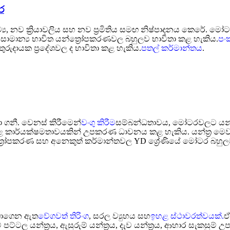
ර
්‍ය, නව ක්‍රියාවලිය සහ නව ප්‍රමිතිය සමඟ නිෂ්පාදනය කෙරේ. 
සාමාන්‍ය භාවිත යන්ත්‍රෝපකරණවල බහුලව භාවිතා කළ හැකිය.
පං
ුරුදායක ප්‍රදේශවල ද භාවිතා කළ හැකිය.
පතල් කර්මාන්තය
.
ා ගනී. වෙනස් කිරීමෙන්
වංගු කිරීම
සම්බන්ධතාවය, මෝටරවලට යන්
 කාර්යක්ෂමතාවයකින් උපකරණ ධාවනය කළ හැකිය. යන්ත්‍ර මෙවලම්, 
ත්‍රෝපකරණ සහ අනෙකුත් කර්මාන්තවල YD ශ්‍රේණියේ මෝටර බහුල
 ලබාගෙන ඇත
වේගවත් තිරිංග
, සරල ව්‍යුහය සහ
ඉහළ ස්ථාවරත්වයක්.
ඒ
ට්ටල යන්ත්‍රය, ඇසුරුම් යන්ත්‍රය, දැව යන්ත්‍රය, ආහාර සැකසුම් උප