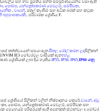
 ක්‍රියාවලිය සහ නව ප්‍රමිතිය සහිත සම්පූර්ණයෙන්ම වසා ඇති
කා
,
පොම්ප
,
යන්ත්‍රෝපකරණ මෙවලම්
,
සම්පීඩක
,
ායනික
,
වානේ
, පතල් කැණීම් සහ අධික බරක් සහ කටුක
ඇති බහුමාපකයකි.
, පරිවාරක ශ්‍රේණිය F.
 උසස් තත්ත්වයෙන් සපයා ඇත.
සීතල රෝල් කරන ලද
සිලිකන්
ය. SUNVIM IE3 මෝටරවල වාසියක් ඇත
ඉහළ
 ශ්‍රේණියක් ලබා දිය හැකිය.
IP55, IP56, IP65,
IP66 යනු
සස් ශ්‍රේණියේ සිලිකන් වලින් නිෂ්පාදනය කෙරේ.
වානේ
,
අඩු
ි පංකා, පොම්ප, යන්ත්‍රෝපකරණ මෙවලම්, සම්පීඩක සහ
කටුක මෙහෙයුම් පරිසරයක් ඇති අනෙකුත් ස්ථානවල ද මෝටර