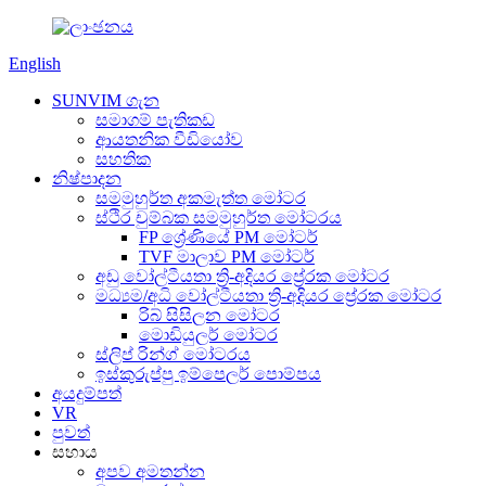
English
SUNVIM ගැන
සමාගම් පැතිකඩ
ආයතනික වීඩියෝව
සහතික
නිෂ්පාදන
සමමුහුර්ත අකමැත්ත මෝටර
ස්ථිර චුම්බක සමමුහුර්ත මෝටරය
FP ශ්‍රේණියේ PM මෝටර්
TVF මාලාව PM මෝටර්
අඩු වෝල්ටීයතා ත්‍රි-අදියර ප්‍රේරක මෝටර
මධ්‍යම/අධි වෝල්ටීයතා ත්‍රි-අදියර ප්‍රේරක මෝටර
රිබ් සිසිලන මෝටර
මොඩියුලර් මෝටර
ස්ලිප් රින්ග් මෝටරය
ඉස්කුරුප්පු ඉම්පෙලර් පොම්පය
අයදුම්පත්
VR
පුවත්
සහාය
අපව අමතන්න