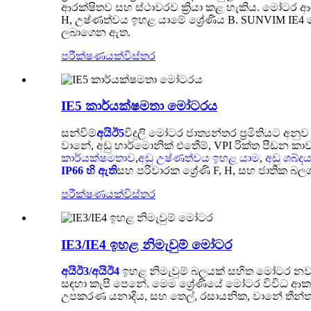
ආරක්ෂිතව සහ ස්ථාවරව ක්‍රියා කළ හැකිය. මෝටර ආර
H, උෂ්ණත්වය ඉහළ යාමේ ශ්‍රේණිය B. SUNVIM IE4 
ලබාගෙන ඇත.
පරීක්ෂණයක්
විස්තර
IE5 කාර්යක්ෂමතා මෝටරය
සන්විම්
අයිඊ5
විදුලි මෝටර ජාත්‍යන්තර ප්‍රමිතියට අන
වානේ, අඩු හාර්මොනික් එතීෙම්, VPI රික්ත පීඩන කා
කාර්යක්ෂමතාව
,
අඩු උෂ්ණත්වය ඉහළ යාම
,
අඩු ශබ්ද
IP66 හි ඇති
සහ පරිවාරක ශ්‍රේණි F, H, සහ ජාතික බලශ
පරීක්ෂණයක්
විස්තර
IE3/IE4 ඉහළ නිමැවුම් මෝටර
අයිඊ3/අයිඊ4
ඉහළ නිමැවුම් බලයක් සහිත මෝටර නව ද්
සඳහා කැපී පෙනේ. මෙම ශ්‍රේණියේ මෝටර විවිධ ආක
උපකරණ යනාදිය, සහ තෙල්, රසායනික, වානේ තීන්ත ව